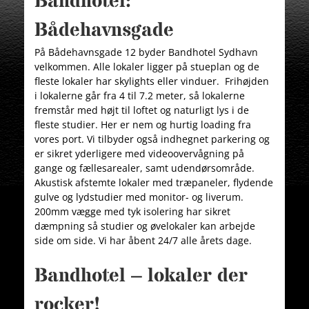
Bandhotel:
Bådehavnsgade
På Bådehavnsgade 12 byder Bandhotel Sydhavn
velkommen. Alle lokaler ligger på stueplan og de
fleste lokaler har skylights eller vinduer. Frihøjden
i lokalerne går fra 4 til 7.2 meter, så lokalerne
fremstår med højt til loftet og naturligt lys i de
fleste studier. Her er nem og hurtig loading fra
vores port. Vi tilbyder også indhegnet parkering og
er sikret yderligere med videoovervågning på
gange og fællesarealer, samt udendørsområde.
Akustisk afstemte lokaler med træpaneler, flydende
gulve og lydstudier med monitor- og liverum.
200mm vægge med tyk isolering har sikret
dæmpning så studier og øvelokaler kan arbejde
side om side. Vi har åbent 24/7 alle årets dage.
Bandhotel – lokaler der
rocker!