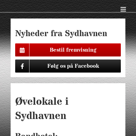
Skip
to
content
Nyheder fra Sydhavnen
Bestil fremvisning
Følg os på Facebook
Øvelokale i
Sydhavnen