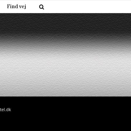
Find vej
el.dk