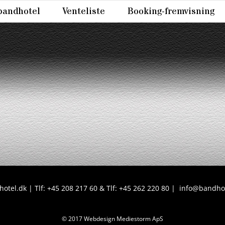
bandhotel
Venteliste
Booking-fremvisning
otel.dk | Tlf: +45 208 217 60 & Tlf: +45 262 220 80 |
info@bandhot
© 2017 Webdesign Mediestorm ApS